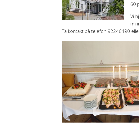
60 p
Vi h
min
Ta kontakt på telefon 92246490 ell