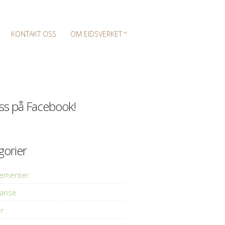
KONTAKT OSS
OM EIDSVERKET
oss på Facebook!
gorier
gementer
ranse
er