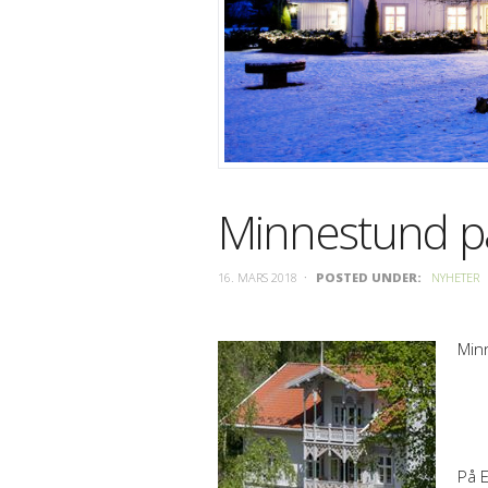
Minnestund på
16. MARS 2018
POSTED UNDER:
NYHETER
Min
På E