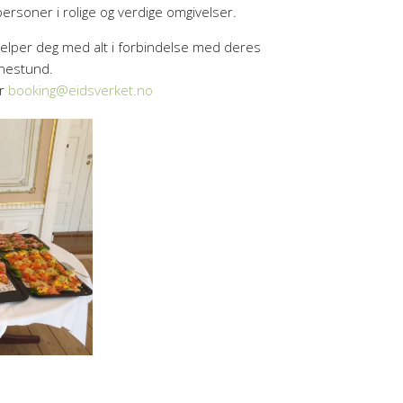
ersoner i rolige og verdige omgivelser.
jelper deg med alt i forbindelse med deres
nestund.
er
booking@eidsverket.no